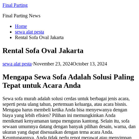
Skip
Final Parting
to
Final Parting News
content
Home
sewa alat pesta
Rental Sofa Oval Jakarta
Rental Sofa Oval Jakarta
sewa alat pesta
·
November 23, 2024
October 13, 2024
Mengapa Sewa Sofa Adalah Solusi Paling
Tepat untuk Acara Anda
Sewa sofa murah adalah solusi cerdas untuk berbagai jenis acara,
seperti pesta ulang tahun, pertemuan keluarga, atau acara bisnis.
Mengapa harus membeli ketika Anda bisa menyewanya dengan
biaya yang lebih efisien? Pilihan ini memungkinkan Anda
menikmati kenyamanan tanpa menguras kantong. Selain itu, sofa
sewaan umumnya datang dengan banyak pilihan desain, warna, dan
ukuran yang dapat disesuaikan dengan tema acara Anda.
Keuntungannya, Anda tidak perlu repot merawat atau menyimpan