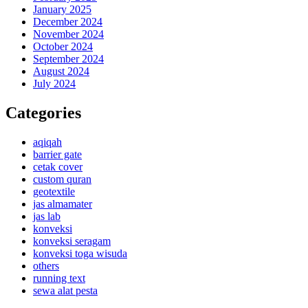
January 2025
December 2024
November 2024
October 2024
September 2024
August 2024
July 2024
Categories
aqiqah
barrier gate
cetak cover
custom quran
geotextile
jas almamater
jas lab
konveksi
konveksi seragam
konveksi toga wisuda
others
running text
sewa alat pesta