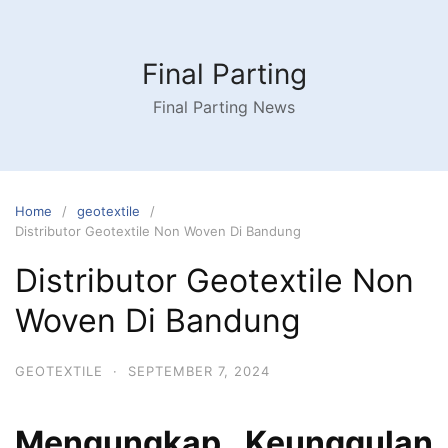
Skip
to
content
Final Parting
Final Parting News
Home
geotextile
Distributor Geotextile Non Woven Di Bandung
Distributor Geotextile Non
Woven Di Bandung
GEOTEXTILE
·
SEPTEMBER 7, 2024
Mengungkap Keunggulan