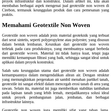
proyek infrastruktur dan konstruksi. Dalam artikel ini, kita akan
membahas berbagai aspek mengenai jual geotextile non woven di
Cirebon, termasuk keunggulan produk dan cara pemesanan yang
praktis.
Memahami Geotextile Non Woven
Geotextile non woven adalah jenis material geoteknik yang terbuat
dari serat sintetis, seperti polypropylene atau polyester, yang disusun
dalam bentuk lembaran. Keunikan dari geotextile non woven
terletak pada cara produksinya, yang membuatnya sangat berbeda
dari geotextile woven. Material ini tidak hanya kuat, tetapi juga
memiliki kemampuan filtrasi yang baik, sehingga sangat ideal untuk
aplikasi dalam proyek konstruksi.
Salah satu keunggulan utama dari geotextile non woven adalah
kemampuannya dalam mengendalikan aliran air. Dengan struktur
yang memungkinkan pergerakan air sambil menahan partikel tanah,
geotextile ini sangat efektif dalam mencegah erosi tanah di area yang
rawan. Selain itu, material ini juga memberikan stabilitas tambahan
pada lapisan tanah yang lebih lemah, menjadikannya solusi ideal
untuk proyek pembangunan jalan, jembatan, dan berbagai
infrastruktur lainnya.
Geotextile non woven juga memiliki sifat yang tahan lama.