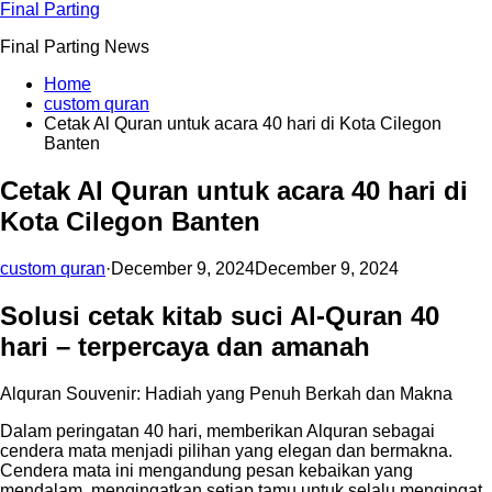
Skip
Final Parting
to
Final Parting News
content
Home
custom quran
Cetak Al Quran untuk acara 40 hari di Kota Cilegon
Banten
Cetak Al Quran untuk acara 40 hari di
Kota Cilegon Banten
custom quran
·
December 9, 2024
December 9, 2024
Solusi cetak kitab suci Al-Quran 40
hari – terpercaya dan amanah
Alquran Souvenir: Hadiah yang Penuh Berkah dan Makna
Dalam peringatan 40 hari, memberikan Alquran sebagai
cendera mata menjadi pilihan yang elegan dan bermakna.
Cendera mata ini mengandung pesan kebaikan yang
mendalam, mengingatkan setiap tamu untuk selalu mengingat