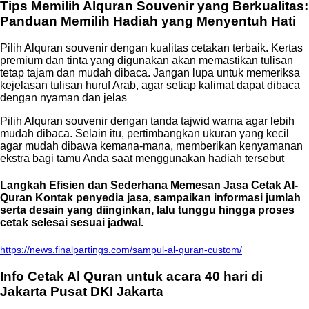
Tips Memilih Alquran Souvenir yang Berkualitas:
Panduan Memilih Hadiah yang Menyentuh Hati
Pilih Alquran souvenir dengan kualitas cetakan terbaik. Kertas
premium dan tinta yang digunakan akan memastikan tulisan
tetap tajam dan mudah dibaca. Jangan lupa untuk memeriksa
kejelasan tulisan huruf Arab, agar setiap kalimat dapat dibaca
dengan nyaman dan jelas
Pilih Alquran souvenir dengan tanda tajwid warna agar lebih
mudah dibaca. Selain itu, pertimbangkan ukuran yang kecil
agar mudah dibawa kemana-mana, memberikan kenyamanan
ekstra bagi tamu Anda saat menggunakan hadiah tersebut
Langkah Efisien dan Sederhana Memesan Jasa Cetak Al-
Quran Kontak penyedia jasa, sampaikan informasi jumlah
serta desain yang diinginkan, lalu tunggu hingga proses
cetak selesai sesuai jadwal.
https://news.finalpartings.com/sampul-al-quran-custom/
Info Cetak Al Quran untuk acara 40 hari di
Jakarta Pusat DKI Jakarta