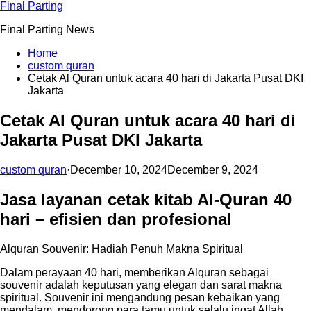
Skip
Final Parting
to
Final Parting News
content
Home
custom quran
Cetak Al Quran untuk acara 40 hari di Jakarta Pusat DKI
Jakarta
Cetak Al Quran untuk acara 40 hari di
Jakarta Pusat DKI Jakarta
custom quran
·
December 10, 2024
December 9, 2024
Jasa layanan cetak kitab Al-Quran 40
hari – efisien dan profesional
Alquran Souvenir: Hadiah Penuh Makna Spiritual
Dalam perayaan 40 hari, memberikan Alquran sebagai
souvenir adalah keputusan yang elegan dan sarat makna
spiritual. Souvenir ini mengandung pesan kebaikan yang
mendalam, mendorong para tamu untuk selalu ingat Allah