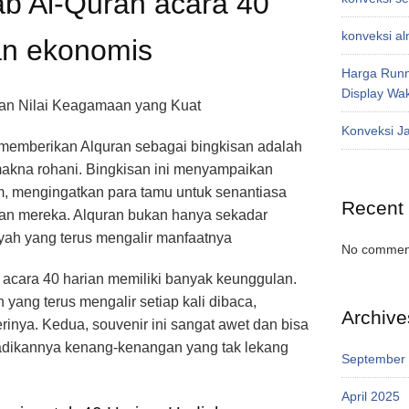
tab Al-Quran acara 40
konveksi a
dan ekonomis
Harga Runn
Display Wa
gan Nilai Keagamaan yang Kuat
Konveksi J
 memberikan Alquran sebagai bingkisan adalah
makna rohani. Bingkisan ini menyampaikan
, mengingatkan para tamu untuk senantiasa
Recent
an mereka. Alquran bukan hanya sekadar
iyah yang terus mengalir manfaatnya
No comment
 acara 40 harian memiliki banyak keunggulan.
h yang terus mengalir setiap kali dibaca,
Archive
nya. Kedua, souvenir ini sangat awet dan bisa
adikannya kenang-kenangan yang tak lekang
September
April 2025