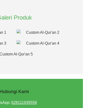
aleri Produk
Hubungi Kami
tsApp:
628111939559