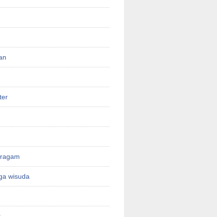
an
ter
eragam
oga wisuda
t