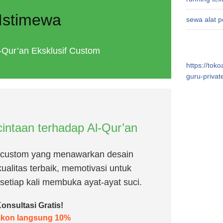
Istimewa
sewa alat p
-Qur’an Eksklusif Custom
https://tok
guru-privat
intaan terhadap Al-Qur’an
 custom yang menawarkan desain
ualitas terbaik, memotivasi untuk
setiap kali membuka ayat-ayat suci.
onsultasi Gratis!
skon langsung 10%