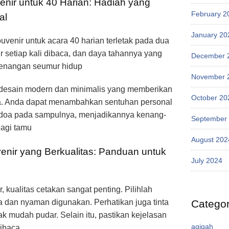
nir untuk 40 Harian: Hadiah yang
February 2
al
January 20
venir untuk acara 40 harian terletak pada dua
r setiap kali dibaca, dan daya tahannya yang
December 
enangan seumur hidup
November 
 desain modern dan minimalis yang memberikan
October 20
. Anda dapat menambahkan sentuhan personal
 doa pada sampulnya, menjadikannya kenang-
September
bagi tamu
August 202
enir yang Berkualitas: Panduan untuk
July 2024
 kualitas cetakan sangat penting. Pilihlah
Categor
 dan nyaman digunakan. Perhatikan juga tinta
ak mudah pudar. Selain itu, pastikan kejelasan
aqiqah
dibaca