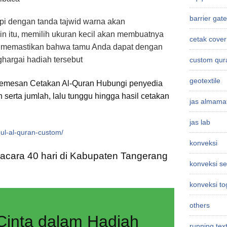
barrier gate
pi dengan tanda tajwid warna akan
 itu, memilih ukuran kecil akan membuatnya
cetak cover
ni memastikan bahwa tamu Anda dapat dengan
argai hadiah tersebut
custom qur
geotextile
Memesan Cetakan Al-Quran Hubungi penyedia
n serta jumlah, lalu tunggu hingga hasil cetakan
jas almama
jas lab
pul-al-quran-custom/
konveksi
 acara 40 hari di Kabupaten Tangerang
konveksi s
konveksi t
others
Cinta dalam Hadiah
running tex