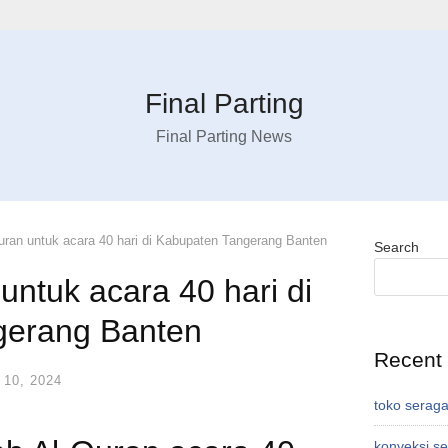
Final Parting
Final Parting News
uran untuk acara 40 hari di Kabupaten Tangerang Banten
Search
untuk acara 40 hari di
gerang Banten
Recent
10, 2024
toko seraga
konveksi s