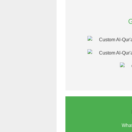
G
Wha