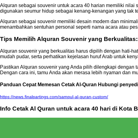
Alquran sebagai souvenir untuk acara 40 harian memiliki nilai 
digunakan seumur hidup sebagai kenang-kenangan yang tak t
Alquran sebagai souvenir memiliki desain modern dan minima
menambahkan sentuhan personal seperti nama acara atau pes
Tips Memilih Alquran Souvenir yang Berkualitas
Alquran souvenir yang berkualitas harus dipilih dengan hati-hat
mudah pudar, serta perhatikan kejelasan huruf Arab untuk k
Pastikan Alquran souvenir yang Anda pilih dilengkapi dengan
Dengan cara ini, tamu Anda akan merasa lebih nyaman dan m
Panduan Cepat Memesan Cetak Al-Quran Hubungi penyedia jas
https://news.finalpartings.com/sampul-al-quran-custom/
Info Cetak Al Quran untuk acara 40 hari di Kota