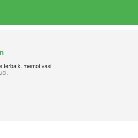
an
 terbaik, memotivasi
uci.