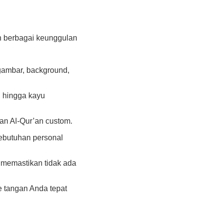
n berbagai keunggulan
gambar, background,
n, hingga kayu
an Al-Qur’an custom.
ebutuhan personal
memastikan tidak ada
 tangan Anda tepat