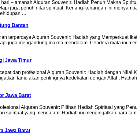
40 hari – amanah Alquran Souvenir: Hadiah Penuh Makna Spiritu
tetapi juga penuh nilai spiritual. Kenang-kenangan ini menya
 kehidupan …
itung Banten
yanan terpercaya Alquran Souvenir: Hadiah yang Memperkuat Ika
etapi juga mengandung makna mendalam. Cendera mata ini meng
gi Jawa Timur
cepat dan profesional Alquran Souvenir: Hadiah dengan Nilai 
ingatkan tamu akan pentingnya kedekatan dengan Allah. Hadi
or Jawa Barat
 profesional Alquran Souvenir: Pilihan Hadiah Spiritual yang P
 spiritual yang mendalam. Hadiah ini mengingatkan para tamu 
ya Jawa Barat