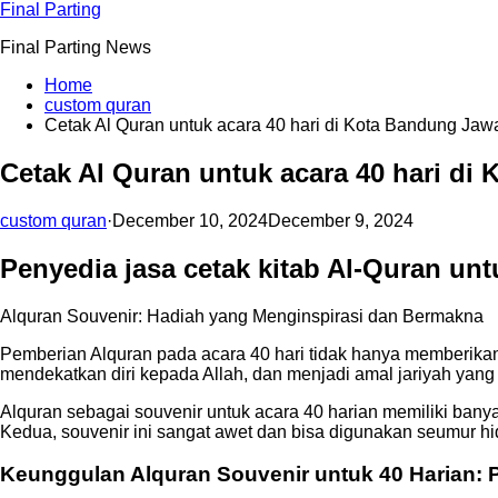
Skip
Final Parting
to
Final Parting News
content
Home
custom quran
Cetak Al Quran untuk acara 40 hari di Kota Bandung Jaw
Cetak Al Quran untuk acara 40 hari di
custom quran
·
December 10, 2024
December 9, 2024
Penyedia jasa cetak kitab Al-Quran unt
Alquran Souvenir: Hadiah yang Menginspirasi dan Bermakna
Pemberian Alquran pada acara 40 hari tidak hanya memberikan
mendekatkan diri kepada Allah, dan menjadi amal jariyah yang
Alquran sebagai souvenir untuk acara 40 harian memiliki banya
Kedua, souvenir ini sangat awet dan bisa digunakan seumur 
Keunggulan Alquran Souvenir untuk 40 Harian: 