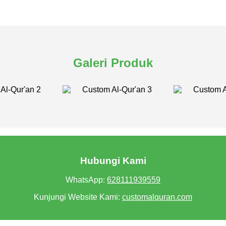
Galeri Produk
Hubungi Kami
WhatsApp:
628111939559
Kunjungi Website Kami:
customalquran.com