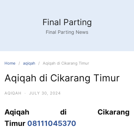
Skip
to
content
Final Parting
Final Parting News
Home
aqiqah
Aqiqah di Cikarang Timur
Aqiqah di Cikarang Timur
AQIQAH
·
JULY 30, 2024
Aqiqah di Cikarang
Timur
08111045370