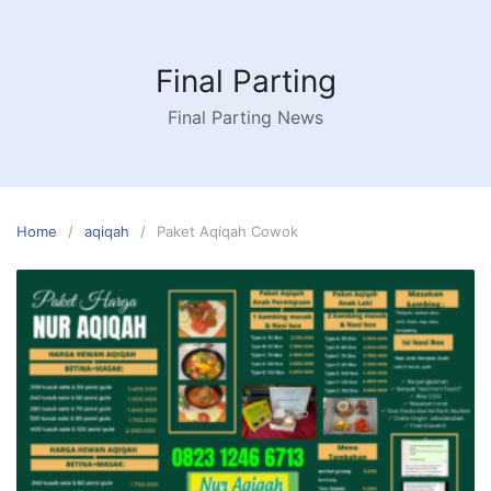
Skip
to
content
Final Parting
Final Parting News
Home
aqiqah
Paket Aqiqah Cowok