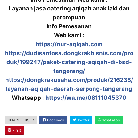
Layanan jasa catering aqiqah anak laki dan
perempuan
Info Pemesanan
Web kami :
https://nur-aqiqah.com
https://dudisantosa.dongkrakbisnis.com/pro
duk/199247/paket-catering-aqiqah-di-bsd-
tangerang/
https://dongkrakusaha.com/produk/216238/
layanan-aqiqah-daerah-serpong-tangerang
Whatsapp :
https://wa.me/08111045370
SHARE THIS
Facebook
Twitter
WhatsApp
Pin It