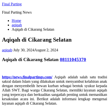
Skip
Final Parting
to
Final Parting News
content
Home
aqiqah
Aqiqah di Cikarang Selatan
Aqiqah di Cikarang Selatan
aqiqah
·
July 30, 2024
August 2, 2024
Aqiqah di Cikarang Selatan
08111045370
https://news.finalpartings.com/
Aqiqah adalah salah satu tradisi
sakral dalam Islam yang dilakukan untuk menyambut kelahiran anak
dengan menyembelih hewan kurban sebagai bentuk syukur kepada
Allah SWT. Bagi warga Cikarang Selatan, memiliki layanan aqiqah
yang terpercaya dan berkualitas sangatlah penting untuk memastikan
kesakralan acara ini. Berikut adalah informasi lengkap mengenai
layanan aqiqah di Cikarang Selatan.