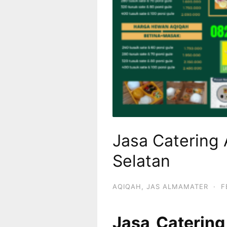
Jasa Catering
Selatan
AQIQAH
,
JAS ALMAMATER
·
F
Jasa Catering