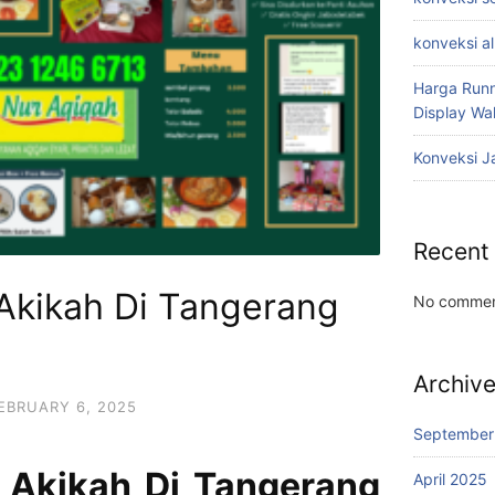
konveksi a
Harga Runn
Display W
Konveksi J
Recent
 Akikah Di Tangerang
No commen
Archiv
EBRUARY 6, 2025
September
 Akikah Di Tangerang
April 2025