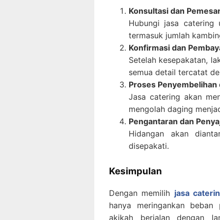
Konsultasi dan Pemesa
Hubungi jasa catering 
termasuk jumlah kambing
Konfirmasi dan Pembay
Setelah kesepakatan, la
semua detail tercatat de
Proses Penyembelihan 
Jasa catering akan men
mengolah daging menjadi
Pengantaran dan Penya
Hidangan akan dianta
disepakati.
Kesimpulan
Dengan memilih
jasa cateri
hanya meringankan beban p
akikah berjalan dengan l