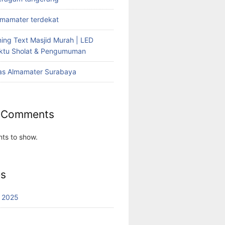
lmamater terdekat
ing Text Masjid Murah | LED
aktu Sholat & Pengumuman
as Almamater Surabaya
 Comments
ts to show.
es
 2025