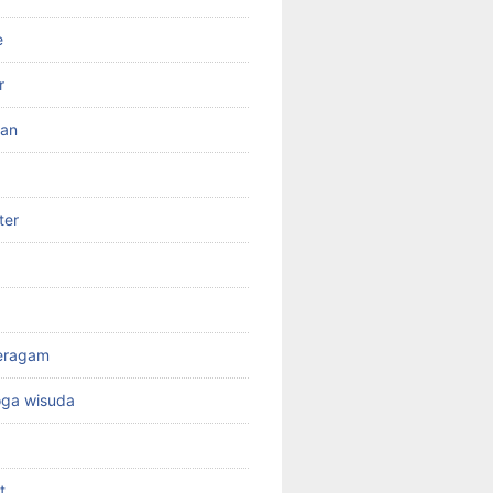
e
r
ran
ter
seragam
oga wisuda
t