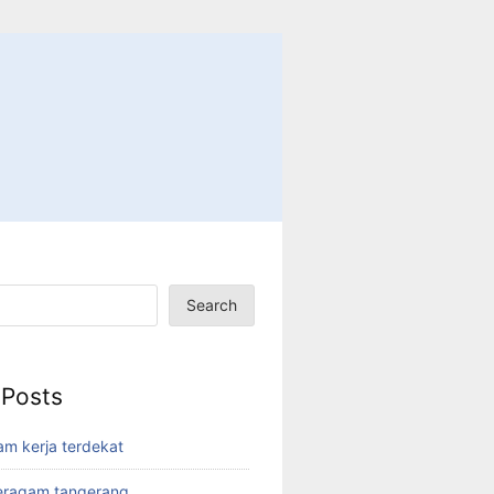
Search
 Posts
am kerja terdekat
eragam tangerang