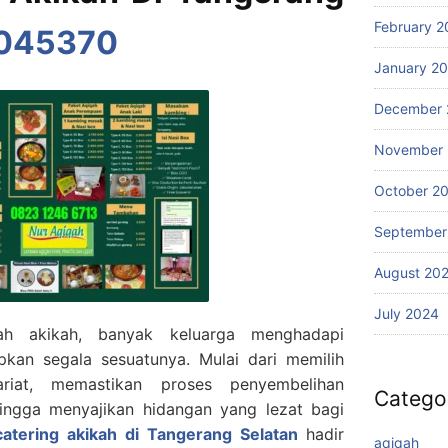
February 2
045370
January 2
December 
November
October 2
September
August 20
July 2024
ah akikah, banyak keluarga menghadapi
kan segala sesuatunya. Mulai dari memilih
riat, memastikan proses penyembelihan
Catego
hingga menyajikan hidangan yang lezat bagi
catering akikah di Tangerang Selatan
hadir
aqiqah