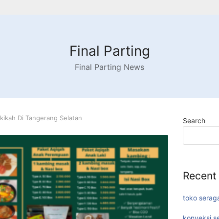
Final Parting
Final Parting News
kikah Di Tangerang Selatan
Search
Recent
toko serag
konveksi s