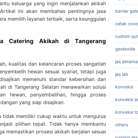
antu keluarga yang ingin menjalankan akikah
 Artikel ini akan membahas pentingnya jasa
barrier gat
ara memilih layanan terbaik, serta keunggulan
cetak cove
custom qu
a Catering Akikah di Tangerang
geotextile
jas almama
kah, kualitas dan kelancaran proses sangatlah
nyembelih hewan sesuai syariat, tetapi juga
jas lab
isajikan memenuhi standar kebersihan dan
ikah di Tangerang Selatan menawarkan solusi
konveksi
ihan hewan, penyembelihan, hingga proses
konveksi 
dangan yang siap disajikan.
konveksi t
u tidak memiliki cukup waktu untuk mengurus
enjadi pilihan tepat. Tidak hanya membantu
others
ga memastikan prosesi akikah berjalan sesuai
running tex