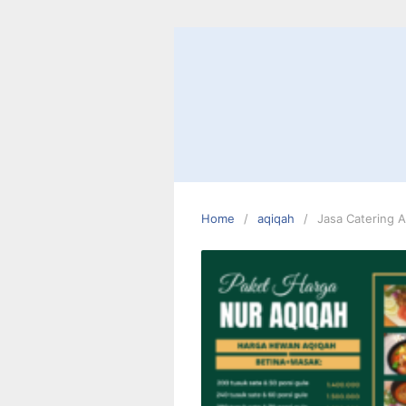
Skip
to
content
Home
aqiqah
Jasa Catering A