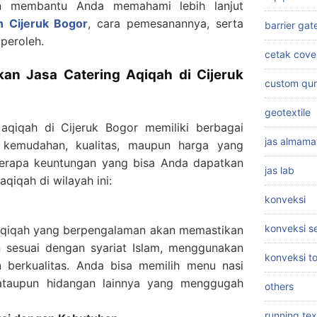
akan membantu Anda memahami lebih lanjut
h Cijeruk Bogor
, cara pemesanannya, serta
barrier gat
peroleh.
cetak cove
n Jasa Catering Aqiqah di Cijeruk
custom qu
geotextile
aqiqah di Cijeruk Bogor memiliki berbagai
jas almama
i kemudahan, kualitas, maupun harga yang
eberapa keuntungan yang bisa Anda dapatkan
jas lab
qiqah di wilayah ini:
konveksi
konveksi 
 aqiqah yang berpengalaman akan memastikan
 sesuai dengan syariat Islam, menggunakan
konveksi t
 berkualitas. Anda bisa memilih menu nasi
 ataupun hidangan lainnya yang menggugah
others
running tex