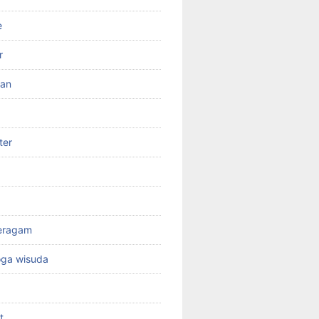
e
r
ran
ter
seragam
oga wisuda
t