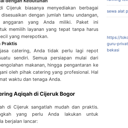
uai dengan Kebutuhan
di Cijeruk biasanya menyediakan berbagai
sewa alat 
a disesuaikan dengan jumlah tamu undangan,
a anggaran yang Anda miliki. Paket ini
uk memilih layanan yang tepat tanpa harus
kecil yang merepotkan.
https://to
 Praktis
guru-priva
bekasi
sa catering, Anda tidak perlu lagi repot
uatu sendiri. Semua persiapan mulai dari
engolahan makanan, hingga pengantaran ke
gani oleh pihak catering yang profesional. Hal
emat waktu dan tenaga Anda.
ing Aqiqah di Cijeruk Bogor
ah di Cijeruk sangatlah mudah dan praktis.
langkah yang perlu Anda lakukan untuk
 berjalan lancar: