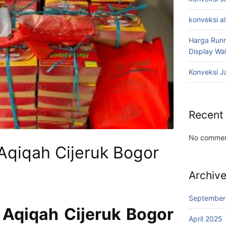
konveksi a
Harga Runn
Display W
Konveksi J
Recent
No commen
Aqiqah Cijeruk Bogor
Archiv
September
 Aqiqah Cijeruk Bogor
April 2025