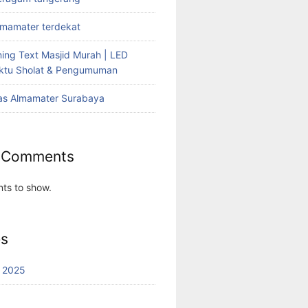
lmamater terdekat
ing Text Masjid Murah | LED
aktu Sholat & Pengumuman
as Almamater Surabaya
 Comments
ts to show.
es
 2025