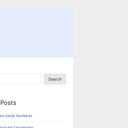
Search
 Posts
am kerja terdekat
eragam tangerang