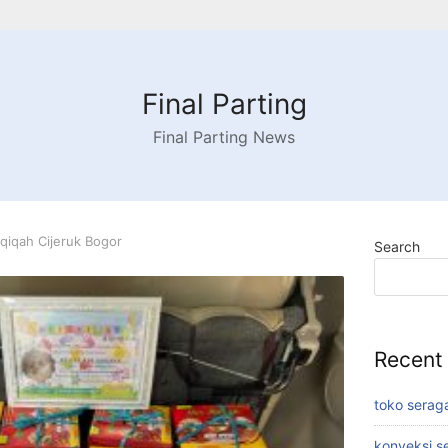
Final Parting
Final Parting News
qiqah Cijeruk Bogor
Search
Recent
toko serag
konveksi s