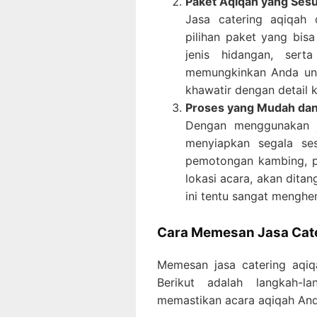
Paket Aqiqah yang Ses
Jasa catering aqiqah 
pilihan paket yang bis
jenis hidangan, sert
memungkinkan Anda unt
khawatir dengan detail 
Proses yang Mudah dan
Dengan menggunakan ja
menyiapkan segala ses
pemotongan kambing, p
lokasi acara, akan ditan
ini tentu sangat mengh
Cara Memesan Jasa Cater
Memesan jasa catering aqiq
Berikut adalah langkah-
memastikan acara aqiqah Anda