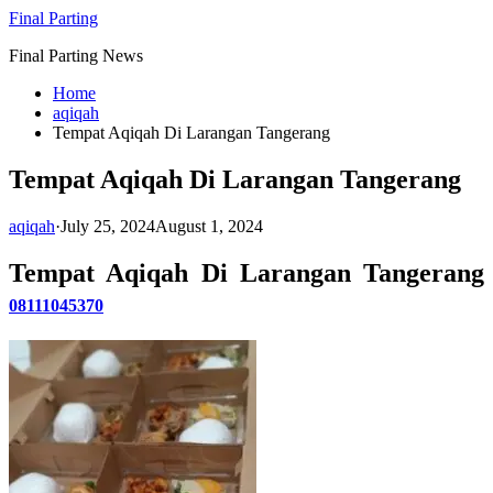
Skip
Final Parting
to
Final Parting News
content
Home
aqiqah
Tempat Aqiqah Di Larangan Tangerang
Tempat Aqiqah Di Larangan Tangerang
aqiqah
·
July 25, 2024
August 1, 2024
Tempat Aqiqah Di Larangan Tangerang
08111045370