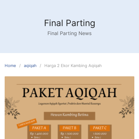
Skip
to
content
Final Parting
Final Parting News
Home
aqiqah
Harga 2 Ekor Kambing Aqiqah