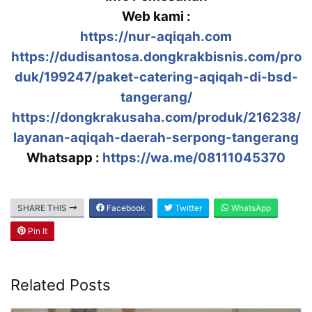
Web kami :
https://nur-aqiqah.com
https://dudisantosa.dongkrakbisnis.com/pro
duk/199247/paket-catering-aqiqah-di-bsd-
tangerang/
https://dongkrakusaha.com/produk/216238/
layanan-aqiqah-daerah-serpong-tangerang
Whatsapp :
https://wa.me/08111045370
SHARE THIS
Facebook
Twitter
WhatsApp
Pin It
Related Posts