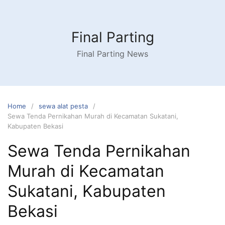
Skip
to
content
Final Parting
Final Parting News
Home
sewa alat pesta
Sewa Tenda Pernikahan Murah di Kecamatan Sukatani,
Kabupaten Bekasi
Sewa Tenda Pernikahan
Murah di Kecamatan
Sukatani, Kabupaten
Bekasi