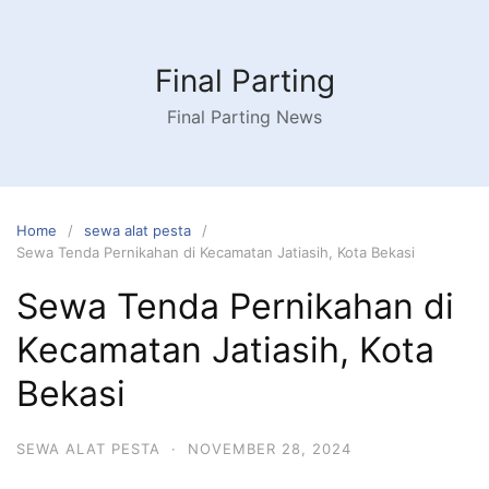
Skip
to
content
Final Parting
Final Parting News
Home
sewa alat pesta
Sewa Tenda Pernikahan di Kecamatan Jatiasih, Kota Bekasi
Sewa Tenda Pernikahan di
Kecamatan Jatiasih, Kota
Bekasi
SEWA ALAT PESTA
·
NOVEMBER 28, 2024