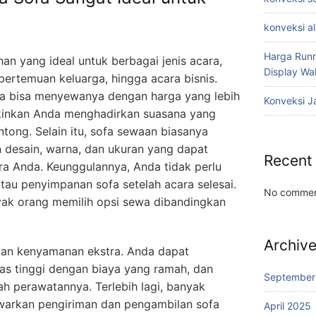
konveksi a
Harga Runn
an yang ideal untuk berbagai jenis acara,
Display W
 pertemuan keluarga, hingga acara bisnis.
a bisa menyewanya dengan harga yang lebih
Konveksi J
kinkan Anda menghadirkan suasana yang
ong. Selain itu, sofa sewaan biasanya
 desain, warna, dan ukuran yang dapat
Recent
a Anda. Keunggulannya, Anda tidak perlu
tau penyimpanan sofa setelah acara selesai.
No commen
nyak orang memilih opsi sewa dibandingkan
Archiv
an kenyamanan ekstra. Anda dapat
tas tinggi dengan biaya yang ramah, dan
September
ah perawatannya. Terlebih lagi, banyak
warkan pengiriman dan pengambilan sofa
April 2025