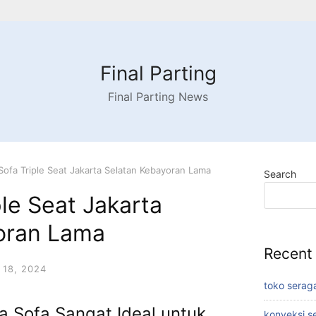
Final Parting
Final Parting News
ofa Triple Seat Jakarta Selatan Kebayoran Lama
Search
le Seat Jakarta
oran Lama
Recent
18, 2024
toko serag
a Sofa Sangat Ideal untuk
konveksi s