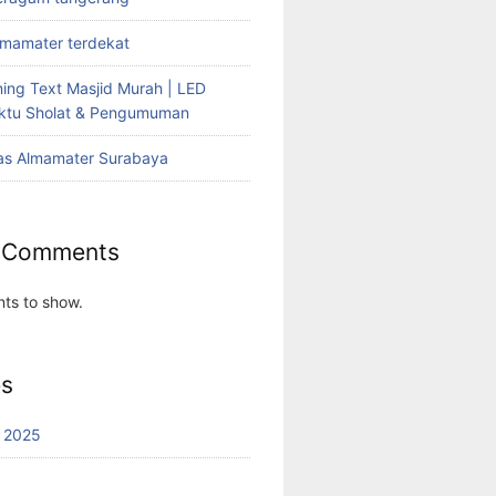
lmamater terdekat
ing Text Masjid Murah | LED
aktu Sholat & Pengumuman
as Almamater Surabaya
 Comments
ts to show.
es
 2025