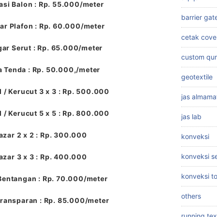
si Balon : Rp. 55.000/meter
barrier gat
r Plafon : Rp. 60.000/meter
cetak cove
ar Serut : Rp. 65.000/meter
custom qu
a Tenda : Rp. 50.000,/meter
geotextile
 / Kerucut 3 x 3 : Rp. 500.000
jas almama
 / Kerucut 5 x 5 : Rp. 800.000
jas lab
azar 2 x 2 : Rp. 300.000
konveksi
konveksi 
azar 3 x 3 : Rp. 400.000
konveksi t
Bentangan : Rp. 70.000/meter
others
ransparan : Rp. 85.000/meter
running tex