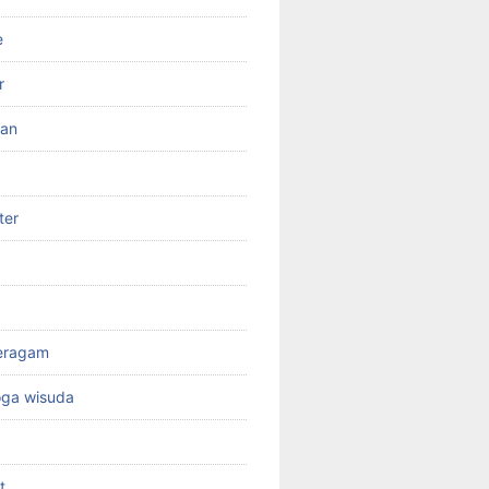
e
r
ran
ter
seragam
oga wisuda
t