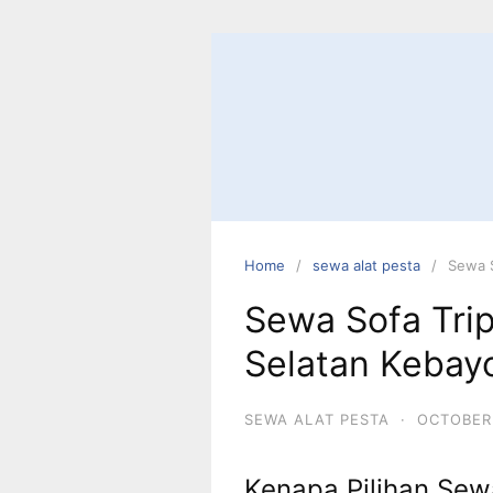
Skip
to
content
Home
sewa alat pesta
Sewa S
Sewa Sofa Trip
Selatan Kebay
SEWA ALAT PESTA
·
OCTOBER 
Kenapa Pilihan Sew