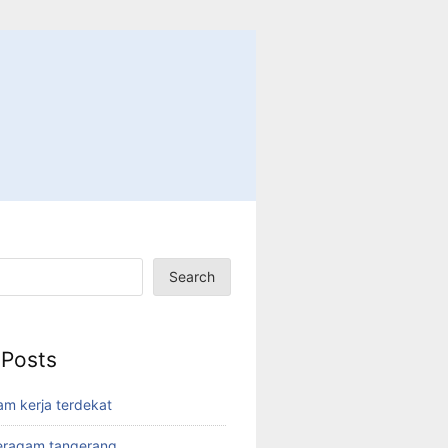
Search
 Posts
am kerja terdekat
eragam tangerang