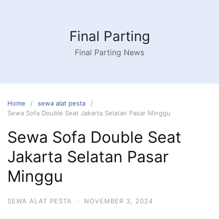
Skip
to
content
Final Parting
Final Parting News
Home
sewa alat pesta
Sewa Sofa Double Seat Jakarta Selatan Pasar Minggu
Sewa Sofa Double Seat
Jakarta Selatan Pasar
Minggu
SEWA ALAT PESTA
·
NOVEMBER 3, 2024