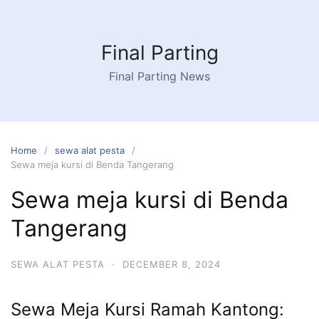
Skip
to
content
Final Parting
Final Parting News
Home
sewa alat pesta
Sewa meja kursi di Benda Tangerang
Sewa meja kursi di Benda
Tangerang
SEWA ALAT PESTA
·
DECEMBER 8, 2024
Sewa Meja Kursi Ramah Kantong: