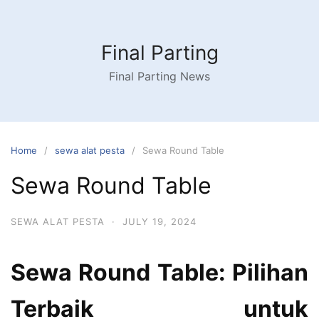
Skip
to
content
Final Parting
Final Parting News
Home
sewa alat pesta
Sewa Round Table
Sewa Round Table
SEWA ALAT PESTA
·
JULY 19, 2024
Sewa Round Table: Pilihan
Terbaik untuk