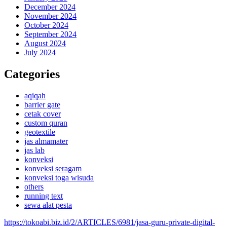
December 2024
November 2024
October 2024
September 2024
August 2024
July 2024
Categories
aqiqah
barrier gate
cetak cover
custom quran
geotextile
jas almamater
jas lab
konveksi
konveksi seragam
konveksi toga wisuda
others
running text
sewa alat pesta
https://tokoabi.biz.id/2/ARTICLES/6981/jasa-guru-private-digital-