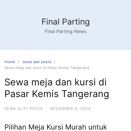
Skip
to
content
Final Parting
Final Parting News
Home
sewa alat pesta
Sewa meja dan kursi di Pasar Kemis Tangerang
Sewa meja dan kursi di
Pasar Kemis Tangerang
SEWA ALAT PESTA
·
DECEMBER 9, 2024
Pilihan Meja Kursi Murah untuk