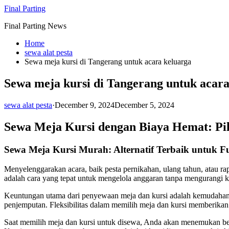
Skip
Final Parting
to
Final Parting News
content
Home
sewa alat pesta
Sewa meja kursi di Tangerang untuk acara keluarga
Sewa meja kursi di Tangerang untuk acara
sewa alat pesta
·
December 9, 2024
December 5, 2024
Sewa Meja Kursi dengan Biaya Hemat: Pi
Sewa Meja Kursi Murah: Alternatif Terbaik untuk F
Menyelenggarakan acara, baik pesta pernikahan, ulang tahun, atau ra
adalah cara yang tepat untuk mengelola anggaran tanpa mengurangi ku
Keuntungan utama dari penyewaan meja dan kursi adalah kemudahan 
penjemputan. Fleksibilitas dalam memilih meja dan kursi memberika
Saat memilih meja dan kursi untuk disewa, Anda akan menemukan berba