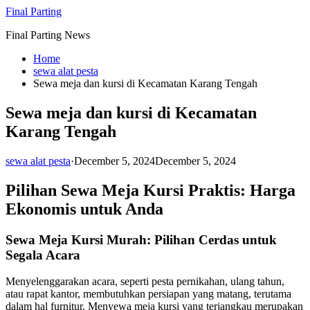
Skip
Final Parting
to
Final Parting News
content
Home
sewa alat pesta
Sewa meja dan kursi di Kecamatan Karang Tengah
Sewa meja dan kursi di Kecamatan
Karang Tengah
sewa alat pesta
·
December 5, 2024
December 5, 2024
Pilihan Sewa Meja Kursi Praktis: Harga
Ekonomis untuk Anda
Sewa Meja Kursi Murah: Pilihan Cerdas untuk
Segala Acara
Menyelenggarakan acara, seperti pesta pernikahan, ulang tahun,
atau rapat kantor, membutuhkan persiapan yang matang, terutama
dalam hal furnitur. Menyewa meja kursi yang terjangkau merupakan