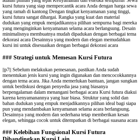
adalah pilihan yang tepat Kenyamanan dan estetika sempurna! Sewa
kursi futura yang siap mempercantik acara Anda dengan harga sewa
yang ramah di kantong Dengan tingkat kenyamanan yang tinggi,
kursi futura sangat dihargai. Rangka yang kuat dan material
dudukan yang empuk menjadikannya pilihan sempurna bagi mereka
yang menginginkan kenyamanan selama acara berlangsung. Desain
minimalisnya membuatnya mudah dipadukan dengan berbagai tema
dekorasi acara Desainnya yang modern dan elegan memudahkan
kursi ini untuk disesuaikan dengan berbagai dekorasi acara
### Strategi untuk Memesan Kursi Futura
||p7|| Sebelum melakukan pemesanan, pastikan Anda sudah
menentukan jenis kursi yang ingin digunakan dan mencocokkannya
dengan tema acara. Jika Anda memerlukan bantuan, jangan sungkan
untuk berdiskusi dengan penyedia jasa yang biasanya
berpengalaman dalam menangani berbagai acara Kursi futura diakui
karena kenyamanannya yang luar biasa. Struktur yang solid dan
bahan dudukan yang empuk menjadikannya pilihan ideal bagi siapa
pun yang mendambakan kenyamanan selama acara berlangsung.
Desainnya yang modern dan sederhana tetap memberikan kesan
elegan, sehingga cocok untuk ditempatkan di berbagai suasana acara
### Kelebihan Fungsional Kursi Futura
Dibandingkan Kursi Lain