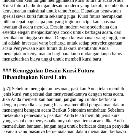
mudah dan keuntungan menggunakan kursi futura di acara Anda
Kursi futura hadir dengan desain modern yang kokoh, memberikan
kenyamanan maksimal untuk tamu Anda. Dapatkan penawaran
spesial sewa kursi futura sekarang juga! Kursi futura merupakan
pilihan tepat bagi siapa pun yang ingin menciptakan suasana
nyaman di acara mereka. Desain modern yang sederhana dan
estetika elegan menjadikannya cocok untuk berbagai acara, dari
pernikahan hingga seminar. Dengan kenyamanan yang tinggi, kursi
ini adalah investasi yang berharga untuk setiap penyelenggaraan
acara Penyewaan kursi futura di Jakarta membantu Anda
menciptakan kenyamanan bagi para tamu undangan tanpa harus
mengeluarkan biaya tinggi untuk membeli kursi baru
### Keunggulan Desain Kursi Futura
Dibandingkan Kursi Lain
||p7|| Sebelum mengajukan pesanan, pastikan Anda telah memilih
jenis kursi yang sesuai dan menyesuaikannya dengan tema acara.
Jika Anda memerlukan bantuan, jangan ragu untuk berbicara
dengan penyedia jasa yang biasanya memiliki pengalaman dalam
menangani beragam acara Berikut 5 sinonim tambahan: Sebelum
melakukan pemesanan, pastikan Anda telah memilih jenis kursi
yang sesuai dan menyesuaikannya dengan tema acara. Jika Anda
memerlukan bantuan, jangan ragu untuk berbicara dengan penyedia
layanan yang biasanya berpengalaman dalam menangani berbagai