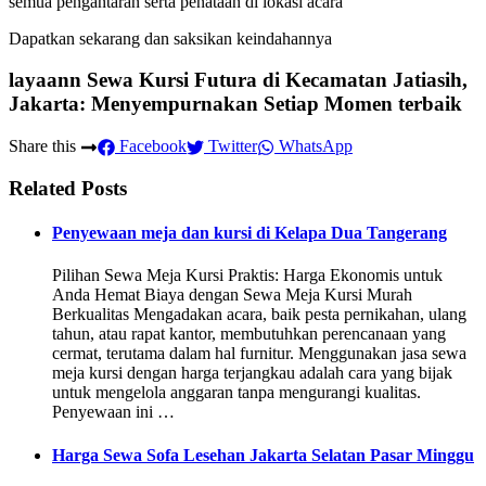
semua pengantaran serta penataan di lokasi acara
Dapatkan sekarang dan saksikan keindahannya
layaann Sewa Kursi Futura di Kecamatan Jatiasih,
Jakarta: Menyempurnakan Setiap Momen terbaik
Share this
Facebook
Twitter
WhatsApp
Related Posts
Penyewaan meja dan kursi di Kelapa Dua Tangerang
Pilihan Sewa Meja Kursi Praktis: Harga Ekonomis untuk
Anda Hemat Biaya dengan Sewa Meja Kursi Murah
Berkualitas Mengadakan acara, baik pesta pernikahan, ulang
tahun, atau rapat kantor, membutuhkan perencanaan yang
cermat, terutama dalam hal furnitur. Menggunakan jasa sewa
meja kursi dengan harga terjangkau adalah cara yang bijak
untuk mengelola anggaran tanpa mengurangi kualitas.
Penyewaan ini …
Harga Sewa Sofa Lesehan Jakarta Selatan Pasar Minggu