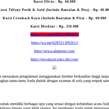
Kursi Olivia : Rp. 60.000
ursi Tiffany Putih & Gold (Include Bantalan & Pita) : Rp. 40.0
Kursi Crossback Kayu (Include Bantalan & Pita) : Rp. 60.000
Kursi Direktur : Rp. 250.000
https://wa.me/6285213092613
https://wa.me/6285213092613
https://sewa-alatpesta.com/
https://sewakursi.toko-abi.com/
erasakan pengalaman menggunakan furnitur berkualitas tinggi tanpa 
ngkan tamu-tamu Anda duduk dengan nyaman di sofa yang empuk sambi
g untuk memiliki berbagai opsi yang sesuai dengan kebutuhan acara An
derhana hingga yang lebih glamor. Ini membantu Anda untuk menyesuai