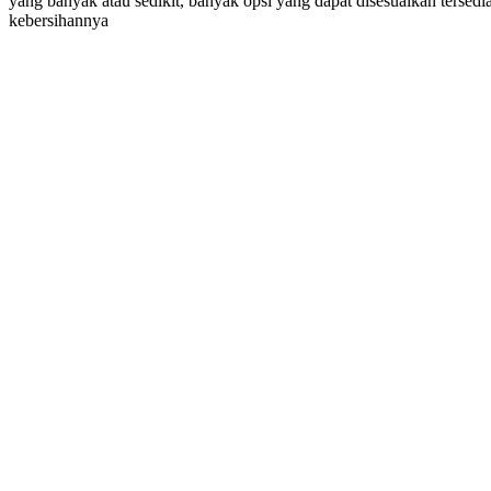
yang banyak atau sedikit, banyak opsi yang dapat disesuaikan tersedi
kebersihannya