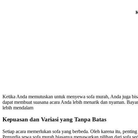
K
Ketika Anda memutuskan untuk menyewa sofa murah, Anda juga bisa m
dapat membuat suasana acara Anda lebih menarik dan nyaman. Baya
lebih mendalam
Kepuasan dan Variasi yang Tanpa Batas
Setiap acara memerlukan sofa yang berbeda. Oleh karena itu, pentin
Penyedia sewa sofa murah biasanya menawarkan pilihan dari sofa se