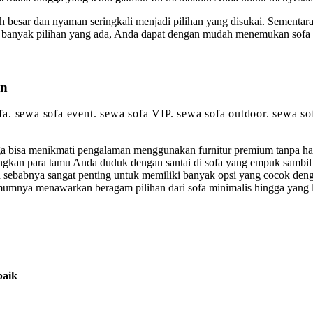
ih besar dan nyaman seringkali menjadi pilihan yang disukai. Sementara
tu banyak pilihan yang ada, Anda dapat dengan mudah menemukan sofa 
an
sofa. sewa sofa event. sewa sofa VIP. sewa sofa outdoor. sewa 
 bisa menikmati pengalaman menggunakan furnitur premium tanpa haru
gkan para tamu Anda duduk dengan santai di sofa yang empuk sambil 
tulah sebabnya sangat penting untuk memiliki banyak opsi yang cocok
 umumnya menawarkan beragam pilihan dari sofa minimalis hingga ya
baik