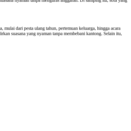
uasana nyaman tanpa menguras anggaran. Di samping itu, sofa yang
 mulai dari pesta ulang tahun, pertemuan keluarga, hingga acara
rkan suasana yang nyaman tanpa membebani kantong. Selain itu,