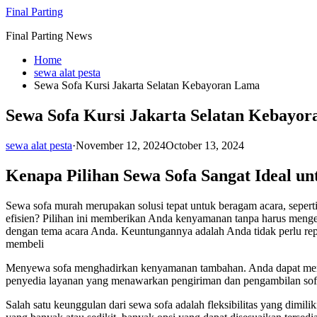
Skip
Final Parting
to
Final Parting News
content
Home
sewa alat pesta
Sewa Sofa Kursi Jakarta Selatan Kebayoran Lama
Sewa Sofa Kursi Jakarta Selatan Kebayo
sewa alat pesta
·
November 12, 2024
October 13, 2024
Kenapa Pilihan Sewa Sofa Sangat Ideal u
Sewa sofa murah merupakan solusi tepat untuk beragam acara, sepert
efisien? Pilihan ini memberikan Anda kenyamanan tanpa harus mengel
dengan tema acara Anda. Keuntungannya adalah Anda tidak perlu repo
membeli
Menyewa sofa menghadirkan kenyamanan tambahan. Anda dapat memiliki
penyedia layanan yang menawarkan pengiriman dan pengambilan sofa 
Salah satu keunggulan dari sewa sofa adalah fleksibilitas yang dim