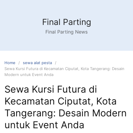
Skip
to
content
Final Parting
Final Parting News
Home
sewa alat pesta
Sewa Kursi Futura di Kecamatan Ciputat, Kota Tangerang: Desain
Modern untuk Event Anda
Sewa Kursi Futura di
Kecamatan Ciputat, Kota
Tangerang: Desain Modern
untuk Event Anda