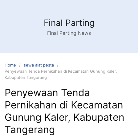
Skip
to
content
Final Parting
Final Parting News
Home
sewa alat pesta
Penyewaan Tenda Pernikahan di Kecamatan Gunung Kaler,
Kabupaten Tangerang
Penyewaan Tenda
Pernikahan di Kecamatan
Gunung Kaler, Kabupaten
Tangerang