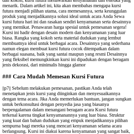
dan kokoh, kursi futura menawarkan kenyamanan dan estetika yang
menarik. Dalam artikel ini, kita akan membahas mengapa kursi
futura menjadi pilihan utama, cara memesannya, serta keunggulan
produk yang menjadikannya solusi ideal untuk acara Anda Sewa
kursi futura hari ini dan rasakan sendiri kenyamanan serta desainnya
yang memikat. Penawaran harga spesial untuk pemesanan segera!
Kursi ini hadir dengan desain modern dan kenyamanan yang luar
biasa. Rangka yang kokoh serta material dudukan yang lembut
membuatnya ideal untuk berbagai acara. Desainnya yang sederhana
namun elegan membuat kursi futura cocok ditempatkan dalam
berbagai suasana, baik yang santai maupun yang resmi Desainnya
yang fleksibel memungkinkan kursi ini dipadukan dengan beragam
jenis dekorasi, dari minimalis hingga glamor
### Cara Mudah Memesan Kursi Futura
||p7|| Sebelum melakukan pemesanan, pastikan Anda telah
menetapkan jenis kursi yang diinginkan dan menyesuaikannya
dengan tema acara. Jika Anda memerlukan bantuan, jangan sungkan
untuk berkonsultasi dengan penyedia jasa yang biasanya
berpengalaman dalam menangani beragam acara Kursi futura
terkenal karena tingkat kenyamanannya yang luar biasa. Struktur
yang kuat dan bahan dudukan yang empuk menjadikannya pilihan
sempurna bagi mereka yang mencari kenyamanan selama acara
berlangsung. Kursi ini diakui karena kenyamanan yang sangat baik,