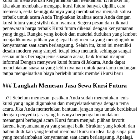
kursi ini menawarkan kenyamanan dan keindahan. Di artikel ini,
kita akan membahas mengapa kursi futura banyak dipilih, cara
memesan, serta keunggulannya yang membuatnya menjadi solusi
terbaik untuk acara Anda Tingkatkan kualitas acara Anda dengan
kursi futura yang stylish dan nyaman. Segera pesan dan nikmati
penawaran harga terbaik Kursi futura dikenal dengan kenyamanan
yang tinggi. Rangka yang kokoh dan material dudukan yang lembut
menjadikannya pilihan yang tepat bagi mereka yang menginginkan
kenyamanan saat acara berlangsung. Selain itu, kursi ini memiliki
desain modern yang simpel, tetapi tetap menarik, sehingga sangat
sesuai untuk berbagai jenis suasana acara, baik formal maupun
informal Dengan menyewa kursi futura di Jakarta, Anda dapat
menciptakan suasana yang lebih nyaman untuk para tamu undangan
tanpa mengeluarkan biaya berlebih untuk membeli kursi baru
### Langkah Memesan Jasa Sewa Kursi Futura
||p7|| Sebelum memesan, pastikan Anda sudah menentukan jenis
kursi yang ingin digunakan dan menyelaraskannya dengan tema
acara. Jika Anda memerlukan bantuan, jangan ragu untuk berdiskusi
dengan penyedia jasa yang biasanya berpengalaman dalam
menangani berbagai acara Kursi futura menjadi pilihan favorit
karena kenyamanannya yang sangat baik. Struktur yang kokoh dan
bahan dudukan yang lembut membuat kursi ini ideal bagi siapa pun
yang mendambakan kenyamanan saat acara berlangsung. Apalagi,