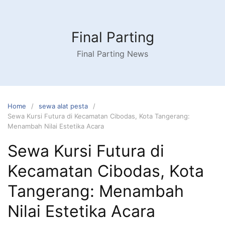
Skip
to
content
Final Parting
Final Parting News
Home
sewa alat pesta
Sewa Kursi Futura di Kecamatan Cibodas, Kota Tangerang:
Menambah Nilai Estetika Acara
Sewa Kursi Futura di
Kecamatan Cibodas, Kota
Tangerang: Menambah
Nilai Estetika Acara