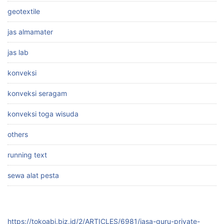
geotextile
jas almamater
jas lab
konveksi
konveksi seragam
konveksi toga wisuda
others
running text
sewa alat pesta
https://tokoabi.biz.id/2/ARTICLES/6981/jasa-guru-private-