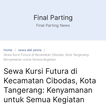
Skip
to
content
Final Parting
Final Parting News
Home
sewa alat pesta
Sewa Kursi Futura di Kecamatan Cibodas, Kota Tangerang:
Kenyamanan untuk Semua Kegiatan
Sewa Kursi Futura di
Kecamatan Cibodas, Kota
Tangerang: Kenyamanan
untuk Semua Kegiatan