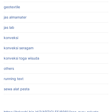
geotextile
jas almamater
jas lab
konveksi
konveksi seragam
konveksi toga wisuda
others
running text
sewa alat pesta
https://tokoabi.biz.id/2/ARTICLES/6981/jasa-guru-private-