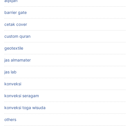
aqiqah
barrier gate
cetak cover
custom quran
geotextile
jas almamater
jas lab
konveksi
konveksi seragam
konveksi toga wisuda
others