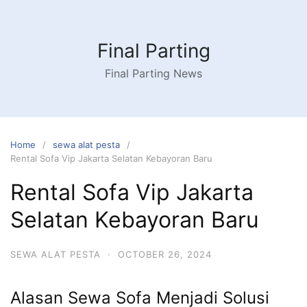
Skip
to
content
Final Parting
Final Parting News
Home
sewa alat pesta
Rental Sofa Vip Jakarta Selatan Kebayoran Baru
Rental Sofa Vip Jakarta
Selatan Kebayoran Baru
SEWA ALAT PESTA
·
OCTOBER 26, 2024
Alasan Sewa Sofa Menjadi Solusi