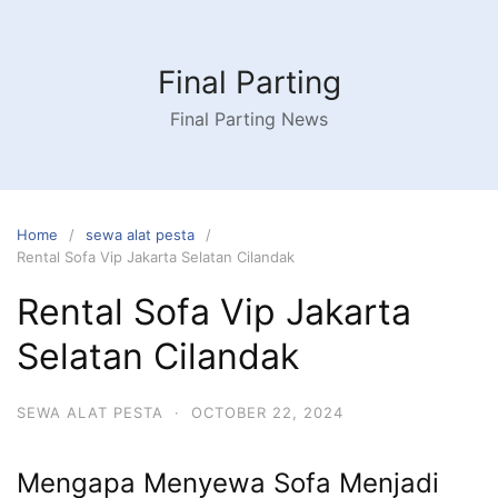
Skip
to
content
Final Parting
Final Parting News
Home
sewa alat pesta
Rental Sofa Vip Jakarta Selatan Cilandak
Rental Sofa Vip Jakarta
Selatan Cilandak
SEWA ALAT PESTA
·
OCTOBER 22, 2024
Mengapa Menyewa Sofa Menjadi