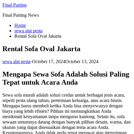
Skip
Final Parting
to
Final Parting News
content
Home
sewa alat pesta
Rental Sofa Oval Jakarta
Rental Sofa Oval Jakarta
sewa alat pesta
·
October 17, 2024
October 13, 2024
Mengapa Sewa Sofa Adalah Solusi Paling
Tepat untuk Acara Anda
Sewa sofa murah adalah solusi cerdas untuk berbagai jenis acara,
seperti pesta ulang tahun, pertemuan keluarga, atau acara bisnis.
Mengapa harus membeli ketika Anda bisa menyewanya dengan
biaya yang lebih efisien? Pilihan ini memungkinkan Anda
menikmati kenyamanan tanpa menguras kantong. Selain itu, sofa
sewaan umumnya datang dengan banyak pilihan desain, warna, dan
ukuran yang dapat disesuaikan dengan tema acara Anda.
Keuntungannya, Anda tidak perlu repot merawat atau menyimpan