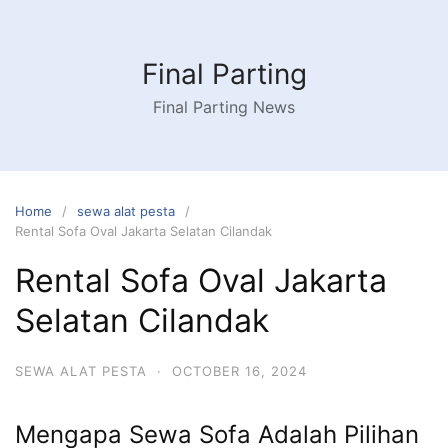
Skip
to
content
Final Parting
Final Parting News
Home
sewa alat pesta
Rental Sofa Oval Jakarta Selatan Cilandak
Rental Sofa Oval Jakarta
Selatan Cilandak
SEWA ALAT PESTA
·
OCTOBER 16, 2024
Mengapa Sewa Sofa Adalah Pilihan