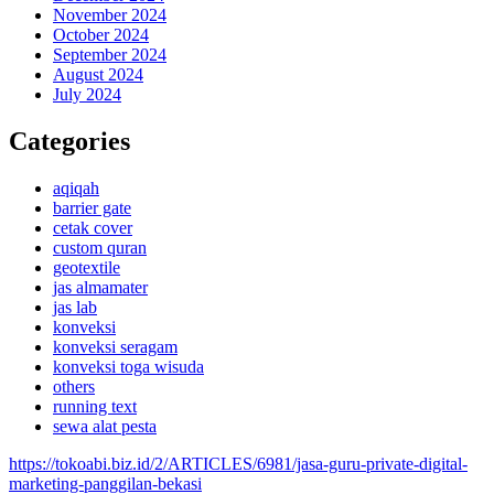
November 2024
October 2024
September 2024
August 2024
July 2024
Categories
aqiqah
barrier gate
cetak cover
custom quran
geotextile
jas almamater
jas lab
konveksi
konveksi seragam
konveksi toga wisuda
others
running text
sewa alat pesta
https://tokoabi.biz.id/2/ARTICLES/6981/jasa-guru-private-digital-
marketing-panggilan-bekasi