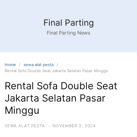
Skip
to
content
Final Parting
Final Parting News
Home
sewa alat pesta
Rental Sofa Double Seat Jakarta Selatan Pasar Minggu
Rental Sofa Double Seat
Jakarta Selatan Pasar
Minggu
SEWA ALAT PESTA
·
NOVEMBER 2, 2024