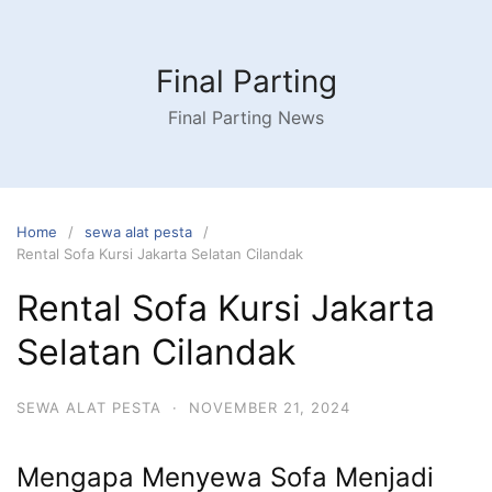
Skip
to
content
Final Parting
Final Parting News
Home
sewa alat pesta
Rental Sofa Kursi Jakarta Selatan Cilandak
Rental Sofa Kursi Jakarta
Selatan Cilandak
SEWA ALAT PESTA
·
NOVEMBER 21, 2024
Mengapa Menyewa Sofa Menjadi