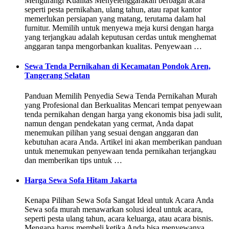
Mengurangi Kualitas Menyelenggarakan berbagai acara
seperti pesta pernikahan, ulang tahun, atau rapat kantor
memerlukan persiapan yang matang, terutama dalam hal
furnitur. Memilih untuk menyewa meja kursi dengan harga
yang terjangkau adalah keputusan cerdas untuk menghemat
anggaran tanpa mengorbankan kualitas. Penyewaan …
Sewa Tenda Pernikahan di Kecamatan Pondok Aren,
Tangerang Selatan
Panduan Memilih Penyedia Sewa Tenda Pernikahan Murah
yang Profesional dan Berkualitas Mencari tempat penyewaan
tenda pernikahan dengan harga yang ekonomis bisa jadi sulit,
namun dengan pendekatan yang cermat, Anda dapat
menemukan pilihan yang sesuai dengan anggaran dan
kebutuhan acara Anda. Artikel ini akan memberikan panduan
untuk menemukan penyewaan tenda pernikahan terjangkau
dan memberikan tips untuk …
Harga Sewa Sofa Hitam Jakarta
Kenapa Pilihan Sewa Sofa Sangat Ideal untuk Acara Anda
Sewa sofa murah menawarkan solusi ideal untuk acara,
seperti pesta ulang tahun, acara keluarga, atau acara bisnis.
Mengapa harus membeli ketika Anda bisa menyewanya