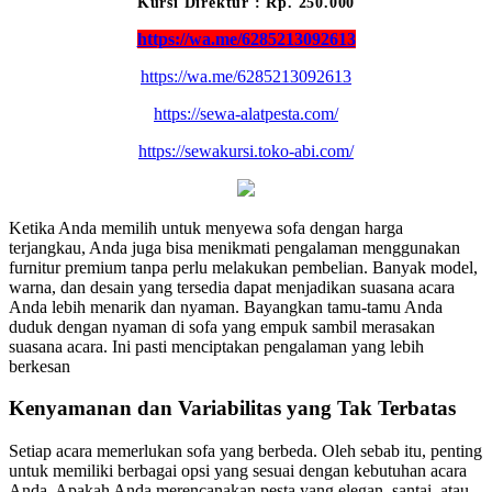
Kursi Direktur : Rp. 250.000
https://wa.me/6285213092613
https://wa.me/6285213092613
https://sewa-alatpesta.com/
https://sewakursi.toko-abi.com/
Ketika Anda memilih untuk menyewa sofa dengan harga
terjangkau, Anda juga bisa menikmati pengalaman menggunakan
furnitur premium tanpa perlu melakukan pembelian. Banyak model,
warna, dan desain yang tersedia dapat menjadikan suasana acara
Anda lebih menarik dan nyaman. Bayangkan tamu-tamu Anda
duduk dengan nyaman di sofa yang empuk sambil merasakan
suasana acara. Ini pasti menciptakan pengalaman yang lebih
berkesan
Kenyamanan dan Variabilitas yang Tak Terbatas
Setiap acara memerlukan sofa yang berbeda. Oleh sebab itu, penting
untuk memiliki berbagai opsi yang sesuai dengan kebutuhan acara
Anda. Apakah Anda merencanakan pesta yang elegan, santai, atau