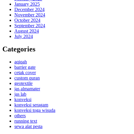
January 2025
December 2024
November 2024
October 2024
September 2024
August 2024
July 2024
Categories
aqiqah
barrier gate
cetak cover
custom quran
geotextile
jas almamater
jas lab
konveksi
konveksi seragam
konveksi toga wisuda
others
running text
sewa alat pesta