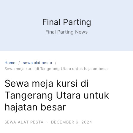
Skip
to
content
Final Parting
Final Parting News
Home
sewa alat pesta
Sewa meja kursi di Tangerang Utara untuk hajatan besar
Sewa meja kursi di
Tangerang Utara untuk
hajatan besar
SEWA ALAT PESTA
·
DECEMBER 6, 2024