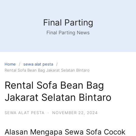
Skip
to
content
Final Parting
Final Parting News
Home
sewa alat pesta
Rental Sofa Bean Bag Jakarat Selatan Bintaro
Rental Sofa Bean Bag
Jakarat Selatan Bintaro
SEWA ALAT PESTA
·
NOVEMBER 22, 2024
Alasan Mengapa Sewa Sofa Cocok