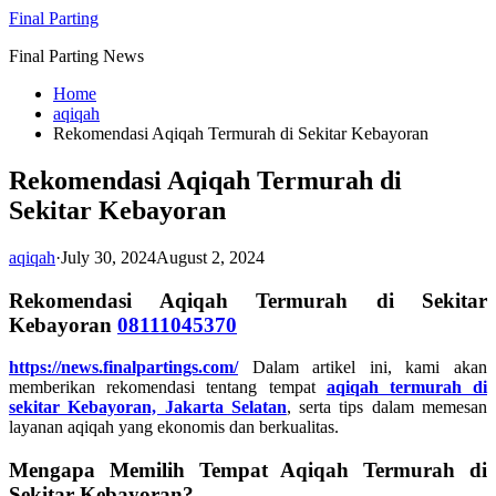
Skip
Final Parting
to
Final Parting News
content
Home
aqiqah
Rekomendasi Aqiqah Termurah di Sekitar Kebayoran
Rekomendasi Aqiqah Termurah di
Sekitar Kebayoran
aqiqah
·
July 30, 2024
August 2, 2024
Rekomendasi Aqiqah Termurah di Sekitar
Kebayoran
08111045370
https://news.finalpartings.com/
Dalam artikel ini, kami akan
memberikan rekomendasi tentang tempat
aqiqah termurah di
sekitar Kebayoran, Jakarta Selatan
, serta tips dalam memesan
layanan aqiqah yang ekonomis dan berkualitas.
Mengapa Memilih Tempat Aqiqah Termurah di
Sekitar Kebayoran?