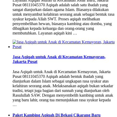
Layanan Aqiqah Murah di Kecamatan Johar Baru, Jakarta
Pusat 08111045370 Aqiqah adalah salah satu ibadah yang
sangat dianjurkan dalam agama Islam. Biasanya dilakukan
untuk menyambut kelahiran seorang anak sebagai bentuk rasa
syukur kepada Allah SWT. Proses aqiqah melibatkan
penyembelihan hewan, biasanya kambing atau domba, yang
dibagikan kepada keluarga dan orang-orang yang
membutuhkan. Layanan aqiqah kini …
Jasa Aqiqah untuk Anak di Kecamatan Kemayoran,
Jakarta Pusat
Jasa Aqiqah untuk Anak di Kecamatan Kemayoran, Jakarta
Pusat 08111045370 Aqiqah adalah bentuk ibadah yang
dianjurkan dalam Islam sebagai ungkapan rasa syukur atas
kelahiran seorang anak. Melaksanakan aqiqah bukan sekadar
tradisi, tetapi juga bagian dari sunnah yang dianjurkan oleh
Rasulullah SAW. Dengan menyembelih kambing untuk anak
yang baru lahir, orang tua menunjukkan rasa syukur kepada
…
Paket Kambing Aqiqah Di Bekasi Cikarang Baru