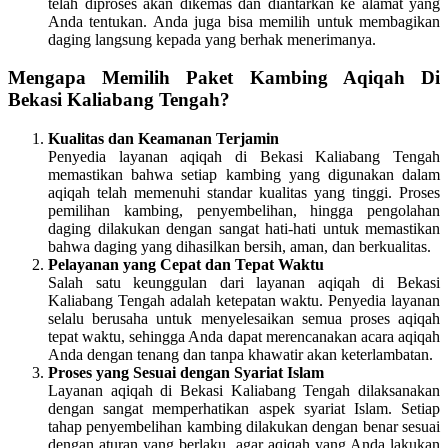
telah diproses akan dikemas dan diantarkan ke alamat yang
Anda tentukan. Anda juga bisa memilih untuk membagikan
daging langsung kepada yang berhak menerimanya.
Mengapa Memilih Paket Kambing Aqiqah Di
Bekasi Kaliabang Tengah?
Kualitas dan Keamanan Terjamin
Penyedia layanan aqiqah di Bekasi Kaliabang Tengah
memastikan bahwa setiap kambing yang digunakan dalam
aqiqah telah memenuhi standar kualitas yang tinggi. Proses
pemilihan kambing, penyembelihan, hingga pengolahan
daging dilakukan dengan sangat hati-hati untuk memastikan
bahwa daging yang dihasilkan bersih, aman, dan berkualitas.
Pelayanan yang Cepat dan Tepat Waktu
Salah satu keunggulan dari layanan aqiqah di Bekasi
Kaliabang Tengah adalah ketepatan waktu. Penyedia layanan
selalu berusaha untuk menyelesaikan semua proses aqiqah
tepat waktu, sehingga Anda dapat merencanakan acara aqiqah
Anda dengan tenang dan tanpa khawatir akan keterlambatan.
Proses yang Sesuai dengan Syariat Islam
Layanan aqiqah di Bekasi Kaliabang Tengah dilaksanakan
dengan sangat memperhatikan aspek syariat Islam. Setiap
tahap penyembelihan kambing dilakukan dengan benar sesuai
dengan aturan yang berlaku, agar aqiqah yang Anda lakukan