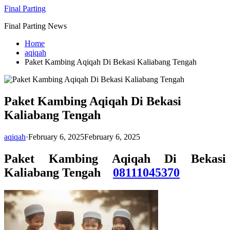
Skip
Final Parting
to
Final Parting News
content
Home
aqiqah
Paket Kambing Aqiqah Di Bekasi Kaliabang Tengah
Paket Kambing Aqiqah Di Bekasi
Kaliabang Tengah
aqiqah
·
February 6, 2025
February 6, 2025
Paket Kambing Aqiqah Di Bekasi
Kaliabang Tengah
08111045370