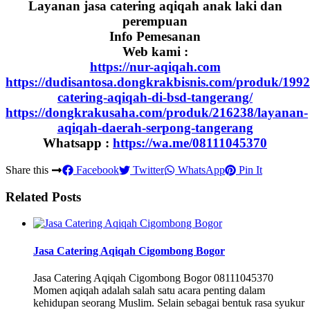
Layanan jasa catering aqiqah anak laki dan
perempuan
Info Pemesanan
Web kami :
https://nur-aqiqah.com
https://dudisantosa.dongkrakbisnis.com/produk/1992
catering-aqiqah-di-bsd-tangerang/
https://dongkrakusaha.com/produk/216238/layanan-
aqiqah-daerah-serpong-tangerang
Whatsapp :
https://wa.me/08111045370
Share this
Facebook
Twitter
WhatsApp
Pin It
Related Posts
Jasa Catering Aqiqah Cigombong Bogor
Jasa Catering Aqiqah Cigombong Bogor 08111045370
Momen aqiqah adalah salah satu acara penting dalam
kehidupan seorang Muslim. Selain sebagai bentuk rasa syukur