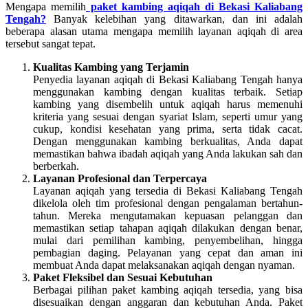
Mengapa memilih
paket kambing aqiqah di Bekasi Kaliabang
Tengah?
Banyak kelebihan yang ditawarkan, dan ini adalah
beberapa alasan utama mengapa memilih layanan aqiqah di area
tersebut sangat tepat.
Kualitas Kambing yang Terjamin
Penyedia layanan aqiqah di Bekasi Kaliabang Tengah hanya
menggunakan kambing dengan kualitas terbaik. Setiap
kambing yang disembelih untuk aqiqah harus memenuhi
kriteria yang sesuai dengan syariat Islam, seperti umur yang
cukup, kondisi kesehatan yang prima, serta tidak cacat.
Dengan menggunakan kambing berkualitas, Anda dapat
memastikan bahwa ibadah aqiqah yang Anda lakukan sah dan
berberkah.
Layanan Profesional dan Terpercaya
Layanan aqiqah yang tersedia di Bekasi Kaliabang Tengah
dikelola oleh tim profesional dengan pengalaman bertahun-
tahun. Mereka mengutamakan kepuasan pelanggan dan
memastikan setiap tahapan aqiqah dilakukan dengan benar,
mulai dari pemilihan kambing, penyembelihan, hingga
pembagian daging. Pelayanan yang cepat dan aman ini
membuat Anda dapat melaksanakan aqiqah dengan nyaman.
Paket Fleksibel dan Sesuai Kebutuhan
Berbagai pilihan paket kambing aqiqah tersedia, yang bisa
disesuaikan dengan anggaran dan kebutuhan Anda. Paket