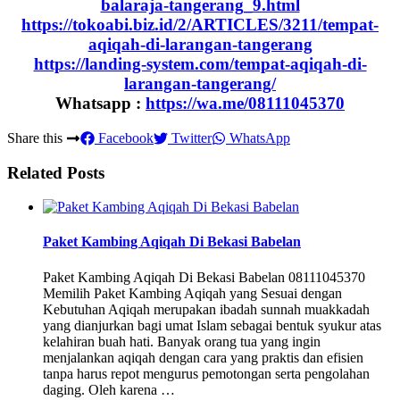
balaraja-tangerang_9.html
https://tokoabi.biz.id/2/ARTICLES/3211/tempat-
aqiqah-di-larangan-tangerang
https://landing-system.com/tempat-aqiqah-di-
larangan-tangerang/
Whatsapp :
https://wa.me/08111045370
Share this
Facebook
Twitter
WhatsApp
Related Posts
Paket Kambing Aqiqah Di Bekasi Babelan
Paket Kambing Aqiqah Di Bekasi Babelan 08111045370
Memilih Paket Kambing Aqiqah yang Sesuai dengan
Kebutuhan Aqiqah merupakan ibadah sunnah muakkadah
yang dianjurkan bagi umat Islam sebagai bentuk syukur atas
kelahiran buah hati. Banyak orang tua yang ingin
menjalankan aqiqah dengan cara yang praktis dan efisien
tanpa harus repot mengurus pemotongan serta pengolahan
daging. Oleh karena …