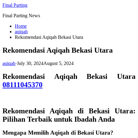
Skip
Final Parting
to
Final Parting News
content
Home
aqiqah
Rekomendasi Aqiqah Bekasi Utara
Rekomendasi Aqiqah Bekasi Utara
aqiqah
·
July 30, 2024
August 5, 2024
Rekomendasi Aqiqah Bekasi Utara
08111045370
Rekomendasi
Aqiqah di Bekasi Utara
:
Pilihan Terbaik untuk Ibadah Anda
Mengapa Memilih Aqiqah di Bekasi Utara?