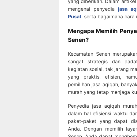
yang diberikan. Dalam artike
mengenai penyedia
jasa a
Pusat
,
serta bagaimana cara 
Mengapa Memilih Penye
Senen?
Kecamatan Senen merupakan 
sangat strategis dan pad
kegiatan sosial, tak jarang m
yang praktis, efisien, nam
pemilihan jasa aqiqah, banya
murah yang tetap menjaga kua
Penyedia jasa aqiqah mura
dalam hal efisiensi waktu dan
paket-paket yang dapat di
Anda. Dengan memilih lay
Senen, Anda dapat menghema