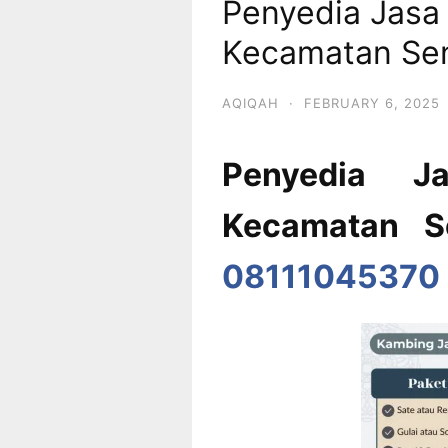
Penyedia Jasa
Kecamatan Sen
AQIQAH
·
FEBRUARY 6, 2025
Penyedia J
Kecamatan S
08111045370