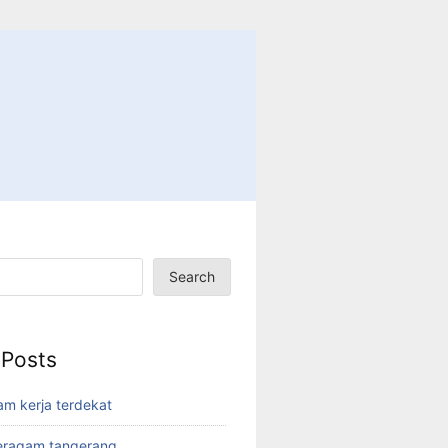
Search
 Posts
am kerja terdekat
eragam tangerang