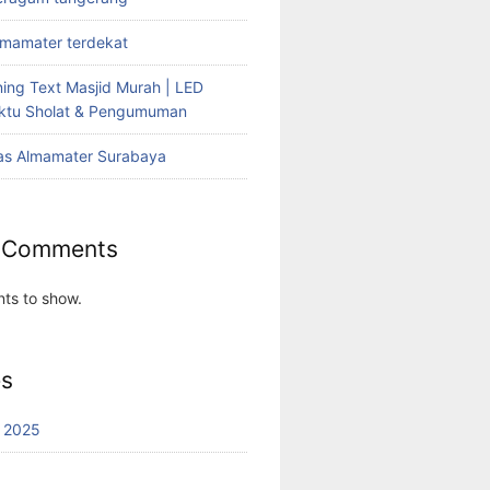
lmamater terdekat
ing Text Masjid Murah | LED
aktu Sholat & Pengumuman
as Almamater Surabaya
 Comments
ts to show.
es
 2025