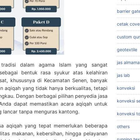
barrier gat
cetak cove
custom qu
geotextile
jas almama
 tradisi dalam agama Islam yang sangat
 sebagai bentuk rasa syukur atas kelahiran
jas lab
usat, khususnya di Kecamatan Senen, banyak
n aqiqah yang tidak hanya berkualitas, tetapi
konveksi
ngkau. Dengan berbagai pilihan penyedia jasa
konveksi 
, Anda dapat memastikan acara aqiqah untuk
ng lancar tanpa menguras kantong.
konveksi t
sa aqiqah yang tepat memerlukan beberapa
others
litas makanan, kebersihan, hingga pelayanan
running tex