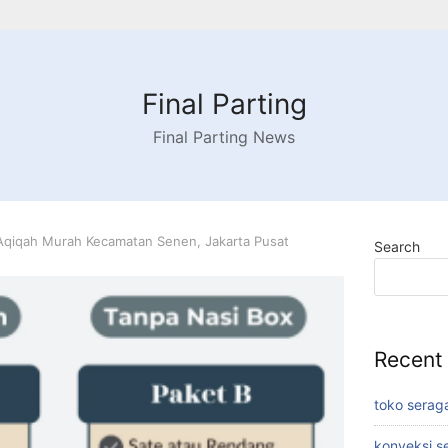
Final Parting
Final Parting News
Aqiqah Murah Kecamatan Senen, Jakarta Pusat
Search
Recent
toko serag
konveksi s