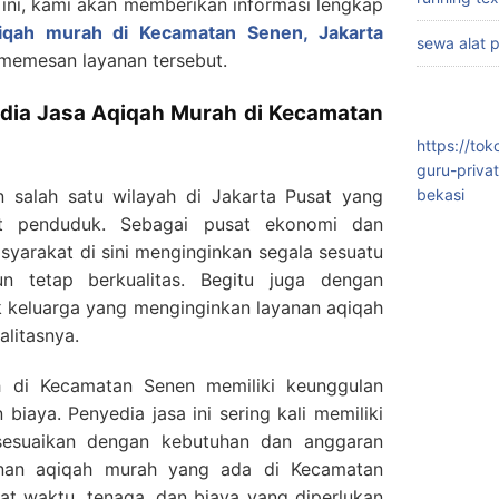
l ini, kami akan memberikan informasi lengkap
qiqah murah di Kecamatan Senen, Jakarta
sewa alat 
memesan layanan tersebut.
dia Jasa Aqiqah Murah di Kecamatan
https://to
guru-priva
salah satu wilayah di Jakarta Pusat yang
bekasi
at penduduk. Sebagai pusat ekonomi dan
asyarakat di sini menginginkan segala sesuatu
un tetap berkualitas. Begitu juga dengan
k keluarga yang menginginkan layanan aqiqah
litasnya.
h di Kecamatan Senen memiliki keunggulan
 biaya. Penyedia jasa ini sering kali memiliki
sesuaikan dengan kebutuhan dan anggaran
anan aqiqah murah yang ada di Kecamatan
t waktu, tenaga, dan biaya yang diperlukan