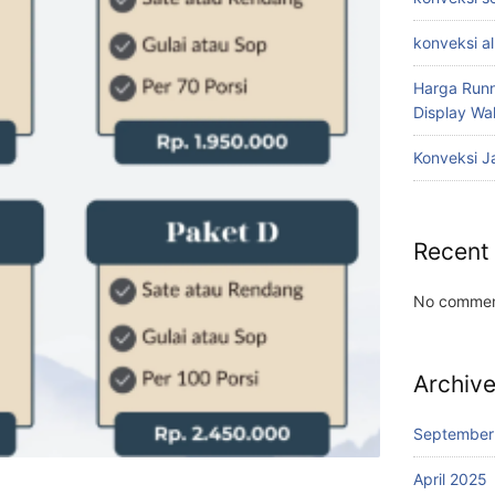
konveksi a
Harga Runn
Display W
Konveksi J
Recent
No commen
Archiv
September
April 2025