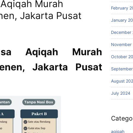
 Aqiqah Murah
February 2
en, Jakarta Pusat
January 2
December 
November
asa Aqiqah Murah
October 2
enen, Jakarta Pusat
September
August 20
July 2024
Catego
aqiqah