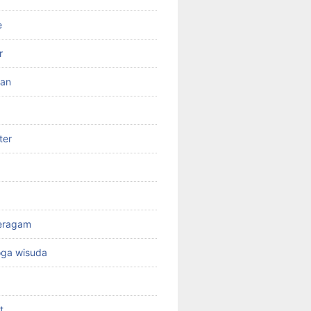
e
r
ran
ter
seragam
oga wisuda
t