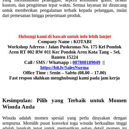
kustom, dan pengiriman tepat waktu. Semua layanan ini dirancang
untuk memberikan pengalaman terbaik kepada pelanggan, mulai
dari pemesanan hingga penerimaan produk.
Hubungi kami di bawah untuk info lebih lanjut
Company Name : KOTABI
Workshop Adrress : Jalan Puskesmas No. 175 Kel Pondok
Aren RT 002 RW 011 Kec Pondok Aren Kota Tang – Sel,
Banten 15224
Call / SMS / Whatsapp :
087808189049
||
https://bit.ly/SalesNurma
Office Time : Senin – Sabtu (08.00 – 17.00)
Fast respon silahkan menghubungi kami pada jam kerja
Kesimpulan: Pilih yang Terbaik untuk Momen
Wisuda Anda
Wisuda adalah momen spesial yang perlu dirayakan dengan
sempurna. Memilih pusat konveksi toga wisuda berkualitas tinggi
adalah langkah tepat untuk memastikan setiap detail momen ini