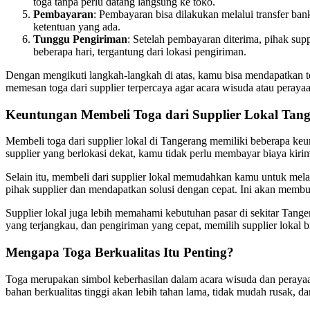
toga tanpa perlu datang langsung ke toko.
Pembayaran
: Pembayaran bisa dilakukan melalui transfer b
ketentuan yang ada.
Tunggu Pengiriman
: Setelah pembayaran diterima, pihak s
beberapa hari, tergantung dari lokasi pengiriman.
Dengan mengikuti langkah-langkah di atas, kamu bisa mendapatkan t
memesan toga dari supplier terpercaya agar acara wisuda atau perayaa
Keuntungan Membeli Toga dari Supplier Lokal Tan
Membeli toga dari supplier lokal di Tangerang memiliki beberapa k
supplier yang berlokasi dekat, kamu tidak perlu membayar biaya kirim
Selain itu, membeli dari supplier lokal memudahkan kamu untuk mel
pihak supplier dan mendapatkan solusi dengan cepat. Ini akan membu
Supplier lokal juga lebih memahami kebutuhan pasar di sekitar Tange
yang terjangkau, dan pengiriman yang cepat, memilih supplier lokal 
Mengapa Toga Berkualitas Itu Penting?
Toga merupakan simbol keberhasilan dalam acara wisuda dan perayaan
bahan berkualitas tinggi akan lebih tahan lama, tidak mudah rusak, 