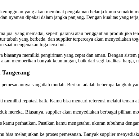
 keunggulan yang akan membuat pengalaman belanja kamu semakin men
 dan nyaman dipakai dalam jangka panjang. Dengan kualitas yang terj
rna jual yang memadai, seperti garansi atau penggantian produk jika t
stur tubuh yang berbeda, dan supplier terpercaya akan menyediakan t
n saat mengenakan toga tersebut.
aya biasanya memiliki pengiriman yang cepat dan aman. Dengan sistem
a akan memberikan banyak keuntungan, baik dari segi kualitas, harga,
h Tangerang
 pemesanannya sangatlah mudah. Berikut adalah beberapa langkah yang
kti memiliki reputasi baik. Kamu bisa mencari referensi melalui teman a
roduk mereka. Biasanya, supplier akan menyediakan berbagai pilihan mo
rus kamu perhatikan. Pastikan kamu mengetahui ukuran tubuhmu dengan
kamu bisa melanjutkan ke proses pemesanan. Banyak supplier menyed