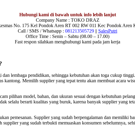
Hubungi kami di bawah untuk info lebih lanjut
Company Name : TOKO DRAZ
skesmas No. 175 Kel Pondok Aren RT 002 RW 011 Kec Pondok Aren K
Call / SMS / Whatsapp :
081213505729
||
SalesPutri
Office Time : Senin – Sabtu (08.00 – 17.00)
Fast respon silahkan menghubungi kami pada jam kerja
?
 dan lembaga pendidikan, sehingga kebutuhan akan toga cukup tinggi. 
s kantong. Memilih supplier yang tepat tentu akan membuat acara wisu
am pilihan model, bahan, dan ukuran sesuai dengan kebutuhan pelangg
idak selalu berarti kualitas yang buruk, karena banyak supplier yang t
kukan pemesanan. Supplier yang sudah berpengalaman dan memiliki ba
ih supplier yang sudah terbukti memuaskan konsumen sebelumnya, se