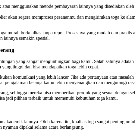
ank atau menggunakan metode pembayaran lainnya yang disediakan oleh
upplier akan segera memproses pesananmu dan mengirimkan toga ke al
oga murah berkualitas tanpa repot. Prosesnya yang mudah dan prakti
n lainnya semakin spesial.
gerang
euntungan yang sangat menguntungkan bagi kamu. Salah satunya adala
 yang tinggi dan bisa mendapatkan toga lebih cepat.
akukan komunikasi yang lebih lancar. Jika ada pertanyaan atau masal
at pengalaman belanja kamu lebih menyenangkan dan mengurangi rasa k
rang, sehingga mereka bisa memberikan produk yang sesuai dengan sele
bisa jadi pilihan terbaik untuk memenuhi kebutuhan toga kamu.
 akademik lainnya. Oleh karena itu, kualitas toga sangat penting unt
dan nyaman dipakai selama acara berlangsung.