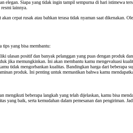
 dan elegan. Siapa yang tidak ingin tampil sempurna di hari istimewa t
 resmi lainnya.
ut akan cepat rusak atau bahkan terasa tidak nyaman saat dikenakan. O
a tips yang bisa membantu:
iliki ulasan positif dan banyak pelanggan yang puas dengan produk da
duk jika memungkinkan. Ini akan membantu kamu mengevaluasi kualita
kamu tidak mengorbankan kualitas. Bandingkan harga dari beberapa su
 jaminan produk. Ini penting untuk memastikan bahwa kamu mendapatkan
an mengikuti beberapa langkah yang telah dijelaskan, kamu bisa mend
itas yang baik, serta kemudahan dalam pemesanan dan pengiriman. Jadi,