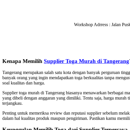
Workshop Adrress : Jalan Pu
Kenapa Memilih
Supplier Toga Murah di Tangerang
Tangerang merupakan salah satu kota dengan banyak perguruan tinggi
banyak orang yang ingin mendapatkan toga berkualitas tanpa mengura
soal kualitas dan harga.
Supplier toga murah di Tangerang biasanya menawarkan berbagai mac
yang dibeli dengan anggaran yang dimiliki. Tentu saja, harga murah t
terjangkau.
Penting untuk memeriksa review dan reputasi supplier sebelum mela
dalam hal kualitas produk maupun pengiriman. Pastikan kamu memil
Keunggulan Memilih Toga dari Supplier Terpercaya