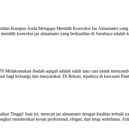
Identitas Kampus Anda Mengapa Memilih Konveksi Jas Almamater yang 
u, memilih konveksi jas almamater yang berkualitas di Surabaya adalah k
elaksanakan ibadah aqiqah adalah salah satu cara untuk menyambut 
tual bagi keluarga dan masyarakat. Di Bekasi, tepatnya di kawasan P
Tinggi! Saat ini, mencari jas almamater dengan kualitas terbaik yang t
ongker memberikan kesan profesional, elegan, dan tetap sederhana. A